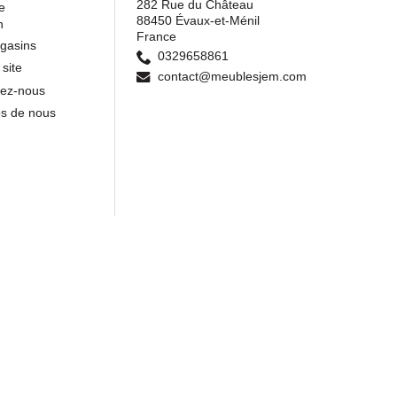
282 Rue du Château
e
88450 Évaux-et-Ménil
n
France
gasins
0329658861
 site
contact@meublesjem.com
tez-nous
os de nous