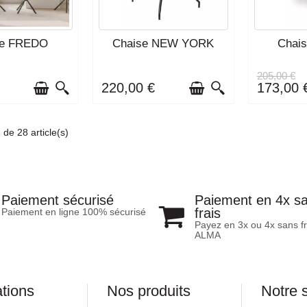
VRAISON : 3 À 4
DÉLAI DE LIVRAISON : 3 À 4
DÉLAI DE L
se FREDO
Chaise NEW YORK
Chai
MAINES
SEMAINES
S
205,00 €
€
220,00 €
173,00 
 de 28 article(s)
Paiement en 4x s
Paiement sécurisé
frais
Paiement en ligne 100% sécurisé
Payez en 3x ou 4x sans fr
ALMA
ations
Nos produits
Notre 