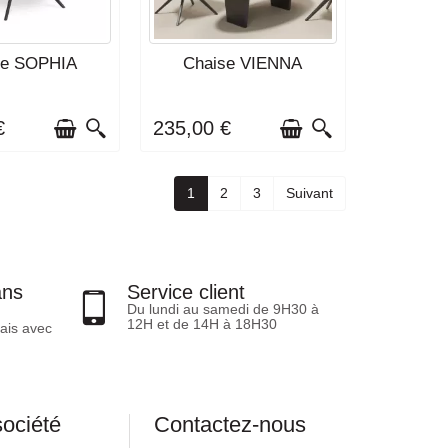
IVRAISON : 3 À 4
DÉLAI DE LIVRAISON : 3 À 4
se SOPHIA
Chaise VIENNA
EMAINES
SEMAINES
€
235,00 €
1
2
3
Suivant
ans
Service client
Du lundi au samedi de 9H30 à
12H et de 14H à 18H30
ais avec
société
Contactez-nous