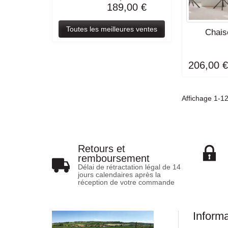
189,00 €
Toutes les meilleures ventes
DÉLAI DE LI
Chai
SE
206,00 
Affichage 1-12
Retours et
remboursement
Délai de rétractation légal de 14
jours calendaires après la
réception de votre commande
Inform