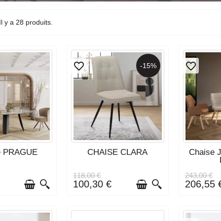
xigus
Il y a 28 produits.
tiale sur certains modèles
favorite_border
favorite_border
-15%
sion
odèles
VRAISON : 3 À 4
DÉLAI DE LIVRAISON : 3 À 4
DÉLAI DE L
e PRAGUE
CHAISE CLARA
Chaise 
MAINES
SEMAINES
S
118,00 €
243,00 €
€
100,30 €
206,55 