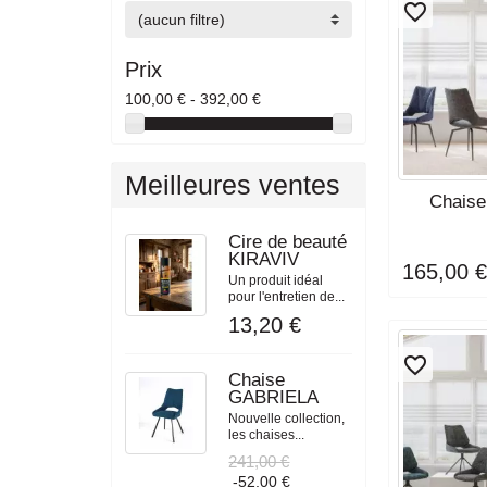
favorite_border
(aucun filtre)
Prix
100,00 € - 392,00 €
Meilleures ventes
DÉLAI DE LI
Chais
SE
Cire de beauté
KIRAVIV
165,00 
Un produit idéal
pour l'entretien de...
13,20 €
favorite_border
Chaise
GABRIELA
Nouvelle collection,
les chaises...
241,00 €
-52,00 €