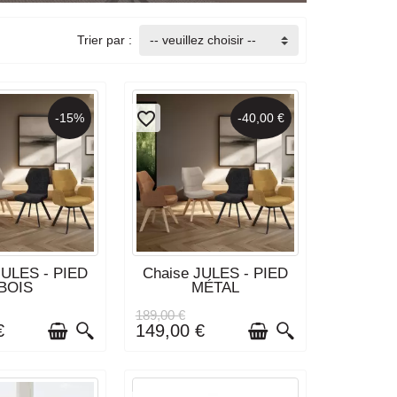
Trier par :
-- veuillez choisir --
favorite_border
-15%
-40,00 €
IVRAISON : 3 À 4
DÉLAI DE LIVRAISON : 3 À 4
JULES - PIED
Chaise JULES - PIED
EMAINES
SEMAINES
BOIS
MÉTAL
189,00 €
€
149,00 €