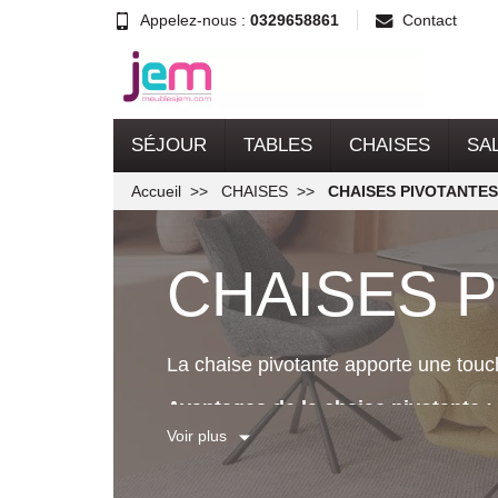
Appelez-nous :
0329658861
Contact
SÉJOUR
TABLES
CHAISES
SA
Accueil
CHAISES
CHAISES PIVOTANTES
CHAISES 
La chaise pivotante apporte une touch
Avantages de la chaise pivotante :
Voir plus
• Sortie de table sans reculer la chai
• Conversation facilitée