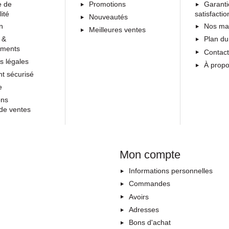
e de
Promotions
Garanti
lité
satisfactio
Nouveautés
on
Nos ma
Meilleures ventes
 &
Plan du
ements
Contac
s légales
À prop
t sécurisé
e
ons
de ventes
Mon compte
Informations personnelles
Commandes
Avoirs
Adresses
Bons d'achat