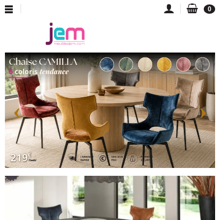
0
‹
›