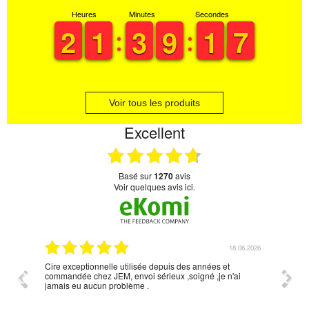
Heures
Minutes
Secondes
1
1
2
2
1
1
1
1
2
2
3
3
8
8
9
9
2
1
1
7
6
6
Voir tous les produits
Excellent
basé sur
1270
avis
Voir quelques avis ici.
06.2026
18.06.2026
Cire exceptionnelle utilisée depuis des années et
Simpli
commandée chez JEM, envoi sérieux ,soigné ,je n'ai
réponse
jamais eu aucun problème .