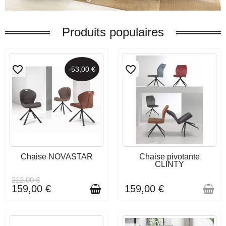
Produits populaires
favorite_border
favorite_border
-53,00 €
DÉLAI DE LIVRAISON : 3 À 4
EN STOCK
Chaise NOVASTAR
Chaise pivotante
SEMAINES
CLINTY
212,00 €
159,00 €
159,00 €