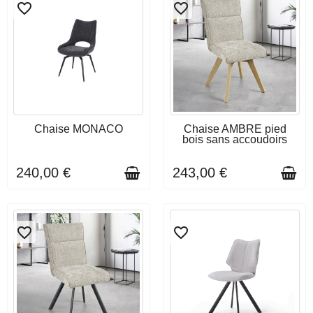
favorite_border
favorite_border
DERNIERS ARTICLES EN
DÉLAI DE LIVRAISON : 10 À
Chaise MONACO
Chaise AMBRE pied
STOCK
12 SEMAINES
bois sans accoudoirs
240,00 €
243,00 €
favorite_border
favorite_border