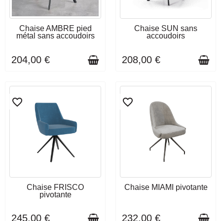
DÉLAI DE LIVRAISON : 10 À
DÉLAI DE LIVRAISON : 6 À 8
Chaise AMBRE pied
Chaise SUN sans
12 SEMAINES
SEMAINES
métal sans accoudoirs
accoudoirs
204,00 €
208,00 €
favorite_border
favorite_border
DÉLAI DE LIVRAISON : 3 À 4
DÉLAI DE LIVRAISON : 3 À 4
Chaise FRISCO
Chaise MIAMI pivotante
SEMAINES
SEMAINES
pivotante
245,00 €
232,00 €