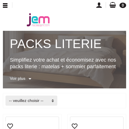
0
PACKS LITERIE
Simplifiez votre achat et économisez avec nos
packs literie : matelas + sommier parfaitement
assortis au meilleur prix.
Voir plus
Pourquoi choisir un pack ?
✓
Prix avantageux :
15-25% d'économie vs
-- veuillez choisir --
achat séparé
✓
Compatibilité garantie :
Matelas et
sommier s'accordent parfaitement
favorite_border
favorite_border