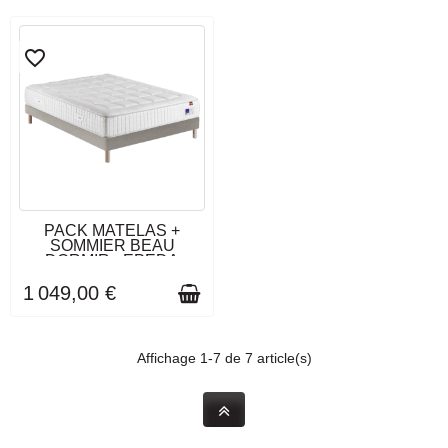
favorite_border
EN STOCK
PACK MATELAS +
SOMMIER BEAU
DORMIR - EPEDA
1 049,00 €
Affichage 1-7 de 7 article(s)