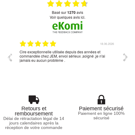
basé sur
1270
avis
Voir quelques avis ici.
06.2026
18.06.2026
Cire exceptionnelle utilisée depuis des années et
Simpli
commandée chez JEM, envoi sérieux ,soigné ,je n'ai
réponse
jamais eu aucun problème .
Retours et
Paiement sécurisé
remboursement
Paiement en ligne 100%
sécurisé
Délai de rétractation légal de 14
jours calendaires après la
réception de votre commande