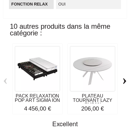
FONCTION RELAX
OUI
10 autres produits dans la même
catégorie :
‹
›
PACK RELAXATION
PLATEAU
Me
POP ART SIGMA ION
TOURNANT LAZY
SUSAN
4 456,00 €
206,00 €
Excellent