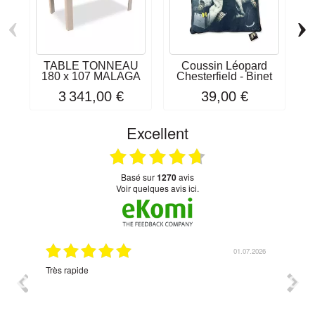
‹
›
TABLE TONNEAU
Coussin Léopard
C
180 x 107 MALAGA
Chesterfield - Binet
3 341,00 €
39,00 €
Excellent
basé sur
1270
avis
Voir quelques avis ici.
07.2026
01.07.2026
Très rapide
Corres