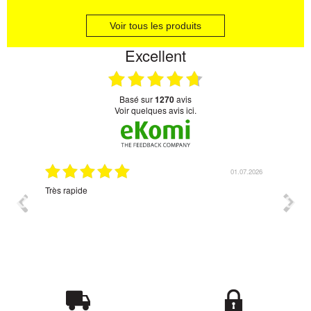
Voir tous les produits
Excellent
basé sur
1270
avis
Voir quelques avis ici.
07.2026
01.07.2026
Très rapide
Corres