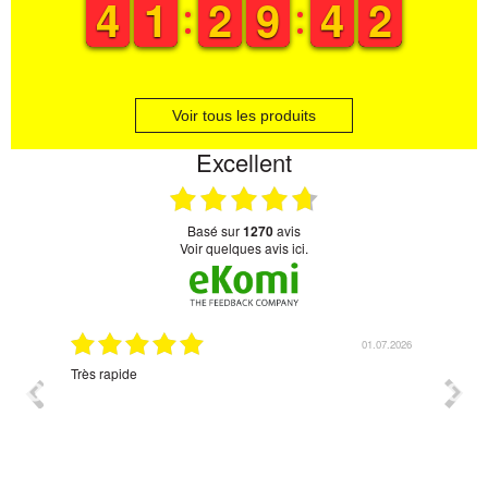
3
3
4
4
1
1
1
1
1
1
2
2
8
8
9
9
3
3
4
4
2
1
2
Voir tous les produits
Excellent
basé sur
1270
avis
Voir quelques avis ici.
07.2026
01.07.2026
Très rapide
Corres