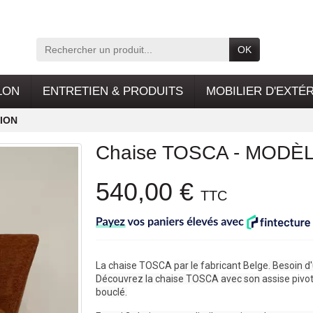
OK
LON
ENTRETIEN & PRODUITS
MOBILIER D'EXTÉ
TION
Chaise TOSCA - MODÈ
540,00 €
TTC
La chaise TOSCA 
par le 
fabricant Belge
. Besoin d
Découvrez la chaise TOSCA
avec son 
assise pivo
bouclé.