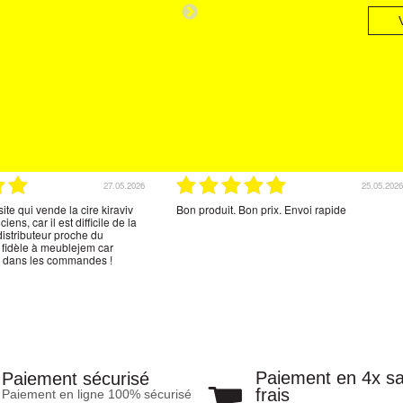
NE
Cha
161.00 
128.8
27.05.2026
25.05.2026
ite qui vende la cire kiraviv
Bon produit. Bon prix. Envoi rapide
ens, car il est difficile de la
distributeur proche du
s fidèle à meublejem car
e dans les commandes !
Paiement en 4x s
Paiement sécurisé
frais
Paiement en ligne 100% sécurisé