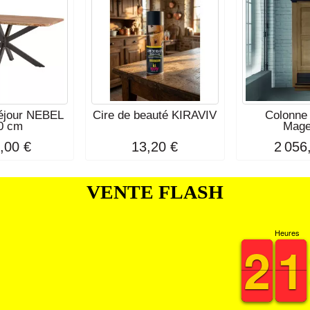
séjour NEBEL
Cire de beauté KIRAVIV
Colonne 
0 cm
Mage
,00 €
13,20 €
2 056
VENTE FLASH
Heures
1
1
2
2
1
1
1
1