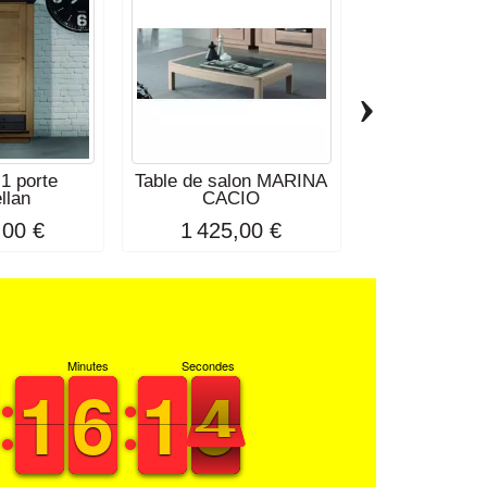
›
1 porte
Table de salon MARINA
Chaise A
llan
CACIO
,00 €
1 425,00 €
165,0
Minutes
Secondes
1
1
1
1
5
5
6
6
2
1
1
4
3
4