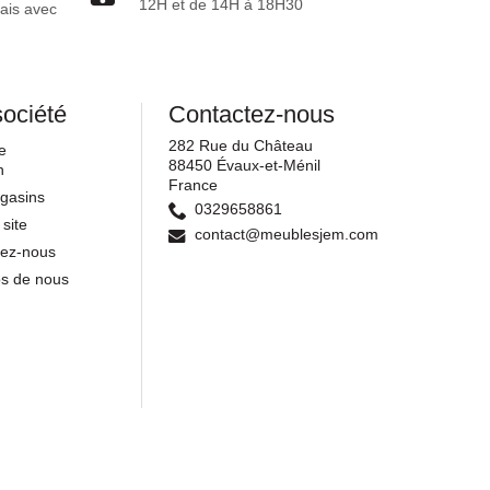
12H et de 14H à 18H30
ais avec
société
Contactez-nous
282 Rue du Château
e
88450 Évaux-et-Ménil
n
France
gasins
0329658861
 site
contact@meublesjem.com
tez-nous
os de nous