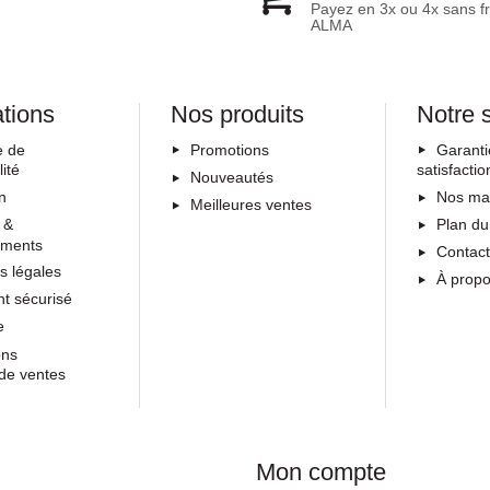
Payez en 3x ou 4x sans fr
ALMA
ations
Nos produits
Notre 
e de
Promotions
Garanti
lité
satisfactio
Nouveautés
on
Nos ma
Meilleures ventes
 &
Plan du
ements
Contac
s légales
À prop
t sécurisé
e
ons
de ventes
Mon compte