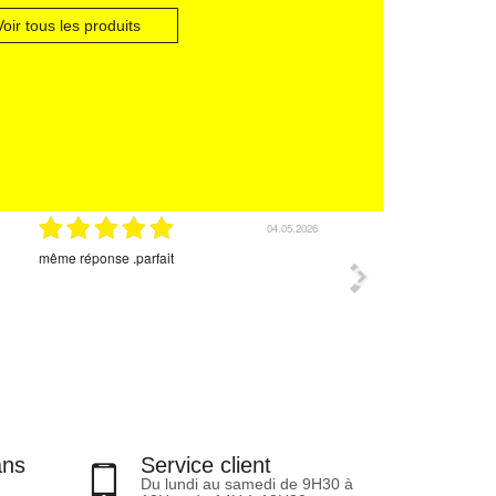
Voir tous les produits
ise ROXANE
€
0 €
- 20 %
04.05.2026
même réponse .parfait
Aucun conseil a vous d
produit l'emballage supe
livraison c'est passé s
ans
Service client
Du lundi au samedi de 9H30 à