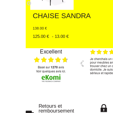
Chaise SOLI
217.00 €
173.60 €
- 20 %
Excellent
.06.2026
30.05.2026
z plus
tout est nickel pour moi
Je cherchais un s
pour meubles anci
trouver chez un 
basé sur
1270
avis
domicile. Je sui
Voir quelques avis ici.
sérieux et rapid
Retours et
remboursement