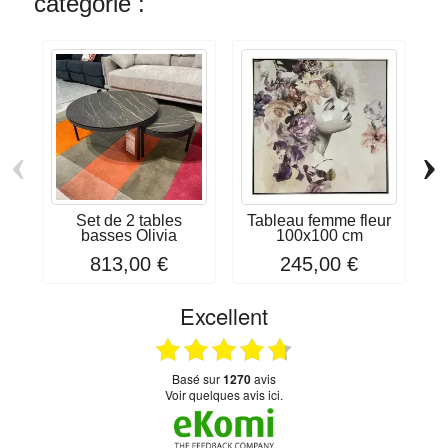
catégorie :
‹
›
Set de 2 tables
Tableau femme fleur
T
basses Olivia
100x100 cm
813,00 €
245,00 €
Excellent
basé sur
1270
avis
Voir quelques avis ici.