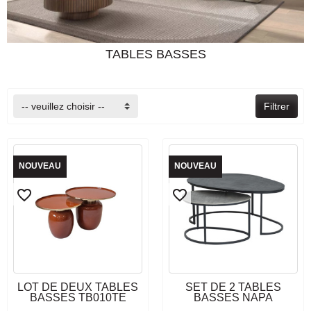
TABLES BASSES
-- veuillez choisir --
Filtrer
NOUVEAU
NOUVEAU
favorite_border
favorite_border
DERNIERS ARTICLES EN
DERNIERS ARTICLES EN
LOT DE DEUX TABLES
SET DE 2 TABLES
STOCK
STOCK
BASSES TB010TE
BASSES NAPA