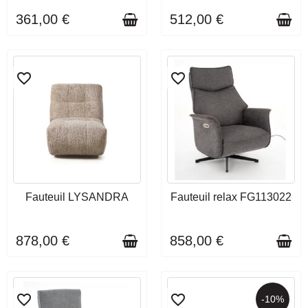
361,00 €
512,00 €
favorite_border
favorite_border
DÉLAI DE LIVRAISON : 10 À
DÉLAI DE LIVRAISON : 3 À 4
Fauteuil LYSANDRA
Fauteuil relax FG113022
12 SEMAINES
SEMAINES
878,00 €
858,00 €
favorite_border
favorite_border
-10%