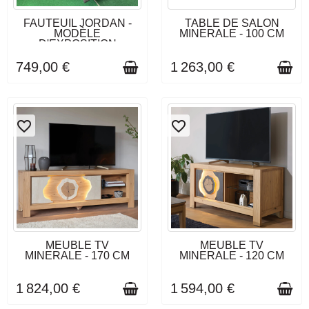
DERNIERS ARTICLES EN
DÉLAI DE LIVRAISON : 3 À 4
FAUTEUIL JORDAN -
TABLE DE SALON
STOCK
SEMAINES
MODÈLE
MINERALE - 100 CM
D'EXPOSITION
749,00 €
1 263,00 €
favorite_border
favorite_border
DÉLAI DE LIVRAISON : 3 À 4
DÉLAI DE LIVRAISON : 3 À 4
MEUBLE TV
MEUBLE TV
SEMAINES
SEMAINES
MINERALE - 170 CM
MINERALE - 120 CM
1 824,00 €
1 594,00 €