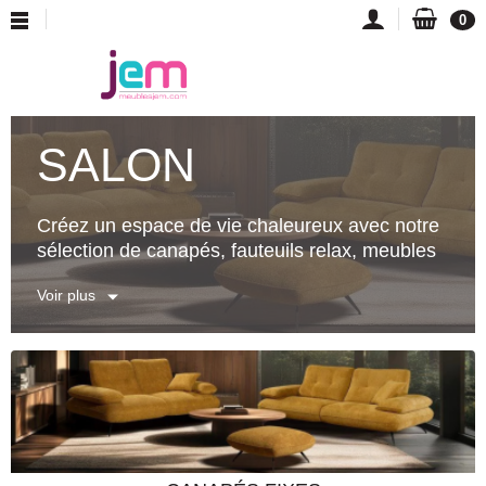
0
SALON
Créez un espace de vie chaleureux avec notre
sélection de canapés, fauteuils relax, meubles
TV design et tables basses.
Voir plus
Notre collection salon :
• Canapés fixes : 2, 3, 4 places - design
intemporel
• Canapés d'angle : Optimisez l'espace, accueil
convivial