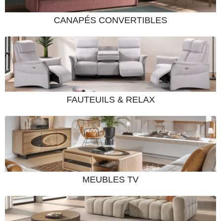
Services inclus :
CANAPÉS CONVERTIBLES
✓ Livraison en France métropolitaine
✓ Garantie 2 ans fabricant
✓ SAV réactif
Conseil d'aménagement :
FAUTEUILS & RELAX
Prévoyez 90 cm de passage devant le canapé,
40 cm entre canapé et table basse. Pour un
salon harmonieux, la longueur du canapé
devrait représenter 2/3 de la longueur du mur.
MEUBLES TV