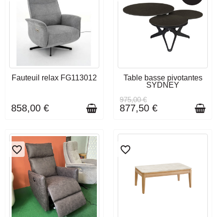
DÉLAI DE LIVRAISON : 3 À 4
DÉLAI DE LIVRAISON : 3 À 4
Fauteuil relax FG113012
Table basse pivotantes
SEMAINES
SEMAINES
SYDNEY
975,00 €
858,00 €
877,50 €
favorite_border
favorite_border