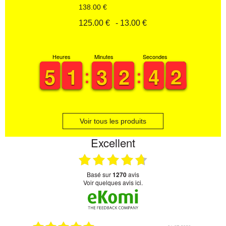
138.00 €
125.00 €
- 13.00 €
Heures
Minutes
Secondes
4
4
5
5
1
1
1
1
2
2
3
3
1
1
2
2
3
3
4
4
2
1
2
Voir tous les produits
Excellent
basé sur
1270
avis
Voir quelques avis ici.