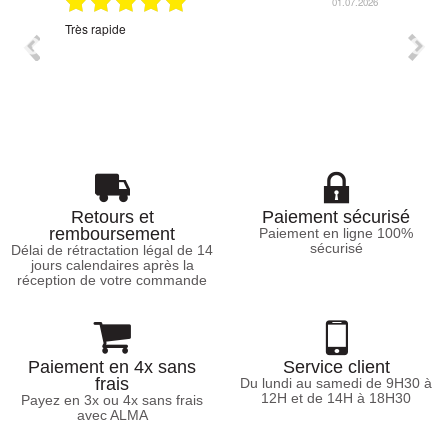
07.2026
01.07.2026
Très rapide
Corres
Retours et
Paiement sécurisé
remboursement
Paiement en ligne 100%
sécurisé
Délai de rétractation légal de 14
jours calendaires après la
réception de votre commande
Paiement en 4x sans
Service client
frais
Du lundi au samedi de 9H30 à
12H et de 14H à 18H30
Payez en 3x ou 4x sans frais
avec ALMA