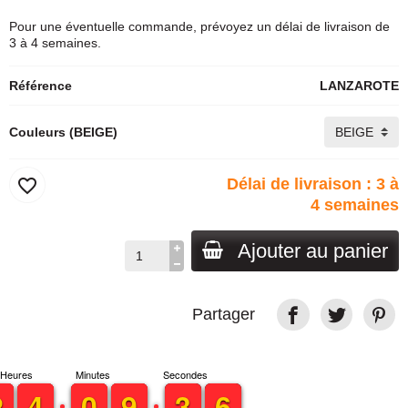
Pour une éventuelle commande, prévoyez un délai de livraison de
3 à 4 semaines.
Référence
LANZAROTE
Couleurs (BEIGE)
favorite_border
Délai de livraison : 3 à
4 semaines
Ajouter au panier
Partager
Heures
Minutes
Secondes
1
1
2
2
3
3
4
4
9
9
0
0
8
8
9
9
4
3
3
6
5
6