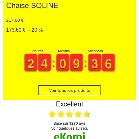
Chaise SOLINE
217.00 €
173.60 €
- 20 %
Heures
Minutes
Secondes
1
1
2
2
3
3
4
4
9
9
0
0
8
8
9
9
4
3
3
6
5
6
Voir tous les produits
Excellent
basé sur
1270
avis
Voir quelques avis ici.