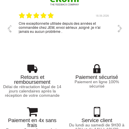
06.2026
18.06.2026
Cire exceptionnelle utilisée depuis des années et
Simpli
commandée chez JEM, envoi sérieux ,soigné ,je n'ai
réponse
jamais eu aucun problème .
Retours et
Paiement sécurisé
remboursement
Paiement en ligne 100%
sécurisé
Délai de rétractation légal de 14
jours calendaires après la
réception de votre commande
Paiement en 4x sans
Service client
frais
Du lundi au samedi de 9H30 à