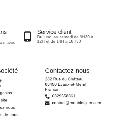
ans
Service client
Du lundi au samedi de 9H30 à
12H et de 14H à 18H30
ais avec
société
Contactez-nous
282 Rue du Château
e
88450 Évaux-et-Ménil
n
France
gasins
0329658861
 site
contact@meublesjem.com
tez-nous
os de nous