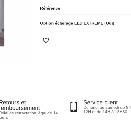
Référence
Option éclairage LED EXTREME (Oui)
favorite_border
Retours et
Service client
remboursement
Du lundi au samedi de 9
12H et de 14H à 18H30
Délai de rétractation légal de 14
jours