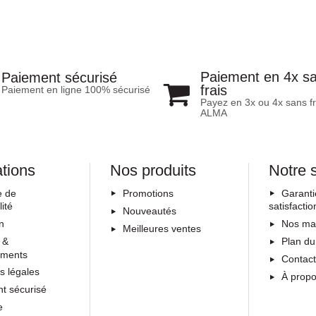
Paiement en 4x s
Paiement sécurisé
frais
Paiement en ligne 100% sécurisé
Payez en 3x ou 4x sans fr
ALMA
ations
Nos produits
Notre 
e de
Promotions
Garanti
lité
satisfactio
Nouveautés
on
Nos ma
Meilleures ventes
 &
Plan du
ements
Contac
s légales
À prop
t sécurisé
e