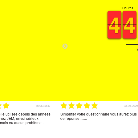
Heures
3
3
4
4
3
3
4
4
NDRA
Ch
217.0
173.
18.06.2026
03.06.2026
lle utilisée depuis des années
Simplifier votre questionnaire vous aurez plus
ez JEM, envoi sérieux
de réponse........
 jamais eu aucun problème .