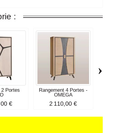
rie :
›
 2 Portes
Rangement 4 Portes -
LOT DE 2 
EO
OMEGA
ASPEN 
ACCOUDOIR
,00 €
2 110,00 €
392,0