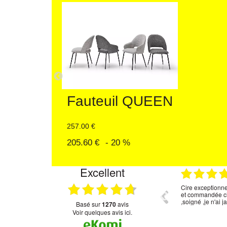
CHAISE SA
138.00 €
125.00 €
- 13.00 €
Excellent
.07.2026
22.06.2026
Correspond bien à mes attentes.
Cire exceptionne
et commandée ch
,soigné ,je n'ai
basé sur
1270
avis
Voir quelques avis ici.