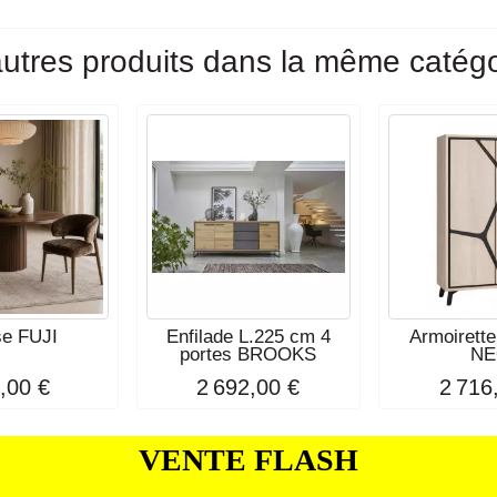
utres produits dans la même catégo
se FUJI
Enfilade L.225 cm 4
Armoirette
portes BROOKS
N
,00 €
2 692,00 €
2 716
VENTE FLASH