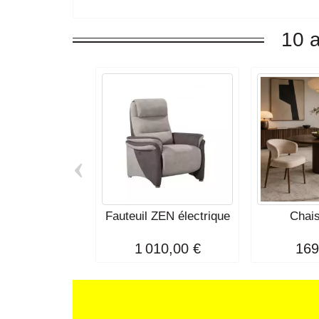
10 a
‹
Fauteuil ZEN électrique
Chai
1 010,00 €
169