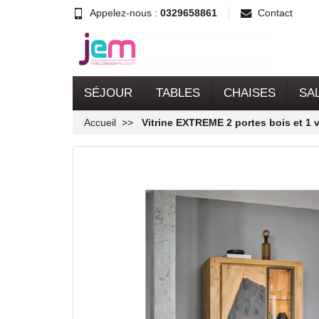
Appelez-nous :
0329658861
Contact
SÉJOUR
TABLES
CHAISES
SA
Accueil
Vitrine EXTREME 2 portes bois et 1 v