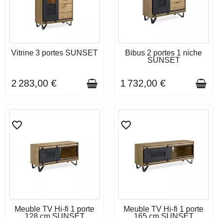
DÉLAI DE LIVRAISON : 3 À 4
DÉLAI DE LIVRAISON : 3 À 4
Vitrine 3 portes SUNSET
Bibus 2 portes 1 niche
SEMAINES
SEMAINES
SUNSET
2 283,00 €
1 732,00 €
favorite_border
favorite_border
DÉLAI DE LIVRAISON : 3 À 4
DÉLAI DE LIVRAISON : 3 À 4
Meuble TV Hi-fi 1 porte
Meuble TV Hi-fi 1 porte
SEMAINES
SEMAINES
128 cm SUNSET
165 cm SUNSET