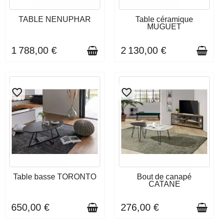
DÉLAI DE LIVRAISON : 3 À 4
DÉLAI DE LIVRAISON : 3 À 4
TABLE NENUPHAR
Table céramique
SEMAINES
SEMAINES
MUGUET
1 788,00 €
2 130,00 €
favorite_border
favorite_border
DÉLAI DE LIVRAISON : 3 À 4
DÉLAI DE LIVRAISON : 3 À 4
Table basse TORONTO
Bout de canapé
SEMAINES
SEMAINES
CATANE
650,00 €
276,00 €