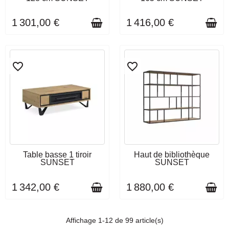
1 301,00 €
1 416,00 €
favorite_border
favorite_border
DÉLAI DE LIVRAISON : 3 À 4
DÉLAI DE LIVRAISON : 3 À 4
Table basse 1 tiroir
Haut de bibliothèque
SEMAINES
SEMAINES
SUNSET
SUNSET
1 342,00 €
1 880,00 €
Affichage 1-12 de 99 article(s)