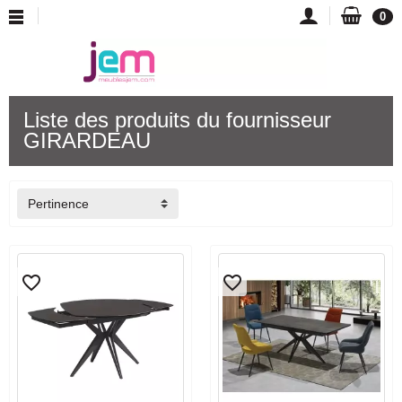
0
Liste des produits du fournisseur
GIRARDEAU
Pertinence
favorite_border
favorite_border