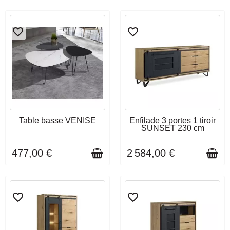
favorite_border
favorite_border
DÉLAI DE LIVRAISON : 3 À 4
DÉLAI DE LIVRAISON : 3 À 4
Table basse VENISE
Enfilade 3 portes 1 tiroir
SEMAINES
SEMAINES
SUNSET 230 cm
477,00 €
2 584,00 €
favorite_border
favorite_border