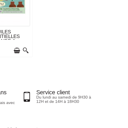
 ARTICLES EN
ILES
TOCK
TIELLES
ANDE &
PTUS -...
ans
Service client
Du lundi au samedi de 9H30 à
12H et de 14H à 18H30
ais avec