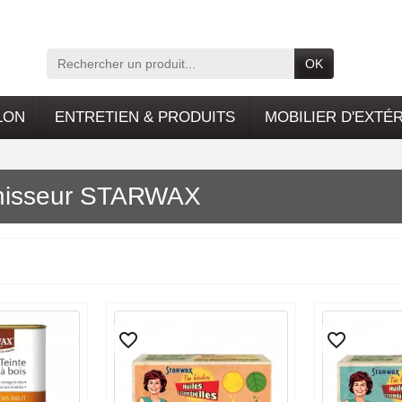
OK
LON
ENTRETIEN & PRODUITS
MOBILIER D'EXTÉ
urnisseur STARWAX
favorite_border
favorite_border