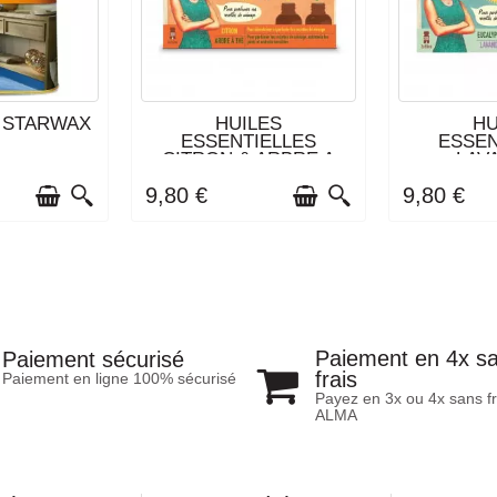
ISON : 3 À 4
DERNIERS ARTICLES EN
DERNIERS
is STARWAX
HUILES
HU
NES
STOCK
S
ESSENTIELLES
ESSEN
CITRON & ARBRE A
LAV
THÉ -...
EUCALY
9,80 €
9,80 €
Paiement en 4x s
Paiement sécurisé
frais
Paiement en ligne 100% sécurisé
Payez en 3x ou 4x sans fr
ALMA