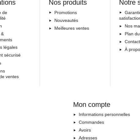
ations
Nos produits
Notre 
e de
Promotions
Garanti
lité
satisfactio
Nouveautés
on
Nos ma
Meilleures ventes
 &
Plan du
ements
Contac
s légales
À prop
t sécurisé
e
ons
de ventes
Mon compte
Informations personnelles
Commandes
Avoirs
Adresses