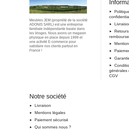
Inform
Politiqu
confidentia
Meubles JEM (propriété de la société
Livrais
ADONIS SARL) est une entreprise
familiale indépendante basée dans
Retours
les Vosges. Nous avons un magasin
rembours
physique en place depuis 1999 et
une activité E-commerce pour
Mention
satisfaire nos clients partout en
Paiemen
France !
Garanti
Conditi
générales 
CGV
Notre société
Livraison
Mentions légales
Paiement sécurisé
Qui sommes nous ?