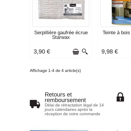
EN STOCK
DÉLAI DE LIVRA
Serpillière gaufrée écrue
Teinte à bo
SEMAI
Starwax
3,90 €
9,98 €
Affichage 1-4 de 4 article(s)
Retours et
remboursement
Délai de rétractation légal de 14
jours calendaires après la
réception de votre commande