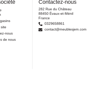
société
Contactez-nous
282 Rue du Château
e
88450 Évaux-et-Ménil
n
France
gasins
0329658861
 site
contact@meublesjem.com
tez-nous
os de nous