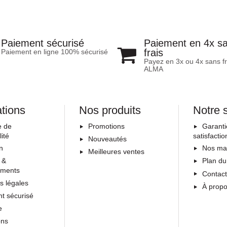
Paiement en 4x s
Paiement sécurisé
frais
Paiement en ligne 100% sécurisé
Payez en 3x ou 4x sans fr
ALMA
ations
Nos produits
Notre 
e de
Promotions
Garanti
lité
satisfactio
Nouveautés
on
Nos ma
Meilleures ventes
 &
Plan du
ements
Contac
s légales
À prop
t sécurisé
e
ons