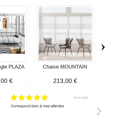
›
ngle PLAZA
Chaise MOUNTAIN
Tableau Chat-
,00 €
213,00 €
285,0
30.05.2026
tout est nickel pour moi
Je cherchais un site qui
pour meubles anciens, ca
trouver chez un distrib
domicile. Je suis fidèl
sérieux et rapide dans