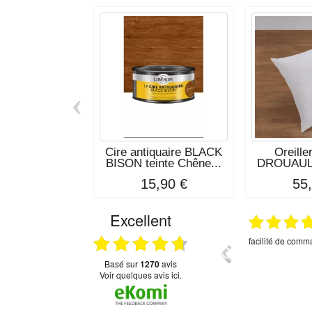
‹
Cire antiquaire BLACK
Oreille
BISON teinte Chêne...
DROUAUL
15,90 €
55
Excellent
.07.2026
22.06.2026
Correspond bien à mes attentes.
Cire exceptionne
et commandée ch
,soigné ,je n'ai
basé sur
1270
avis
Voir quelques avis ici.