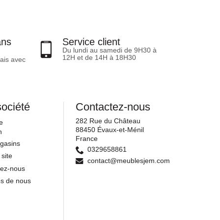
ans
Service client
Du lundi au samedi de 9H30 à
12H et de 14H à 18H30
ais avec
société
Contactez-nous
282 Rue du Château
e
88450 Évaux-et-Ménil
n
France
gasins
0329658861
 site
contact@meublesjem.com
tez-nous
os de nous