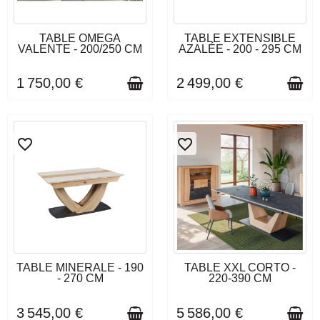
DERNIERS ARTICLES EN
DÉLAI DE LIVRAISON : 3 À 4
TABLE OMEGA
TABLE EXTENSIBLE
STOCK
SEMAINES
VALENTE - 200/250 CM
AZALÉE - 200 - 295 CM
1 750,00 €
2 499,00 €
favorite_border
favorite_border
DÉLAI DE LIVRAISON : 3 À 4
DÉLAI DE LIVRAISON : 10 À
TABLE MINERALE - 190
TABLE XXL CORTO -
SEMAINES
12 SEMAINES
- 270 CM
220-390 CM
3 545,00 €
5 586,00 €