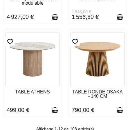
12 SEMAINES
SEMAINES
modulable
1 946,00 €
4 927,00 €
1 556,80 €
favorite_border
favorite_border
DÉLAI DE LIVRAISON : 5 À 6
DÉLAI DE LIVRAISON : 5 À 6
TABLE ATHENS
TABLE RONDE OSAKA
SEMAINES
SEMAINES
- 140 CM
499,00 €
790,00 €
Affichage 1-12 de 108 article(s)