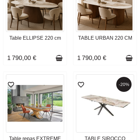
DÉLAI DE LIVRAISON : 3 À 4
DÉLAI DE LIVRAISON : 3 À 4
Table ELLIPSE 220 cm
TABLE URBAN 220 CM
SEMAINES
SEMAINES
1 790,00 €
1 790,00 €
favorite_border
favorite_border
-20%
DÉLAI DE LIVRAISON : 10 À
DÉLAI DE LIVRAISON : 3 À 4
Table repas EXTREME
TABLE SIROCCO