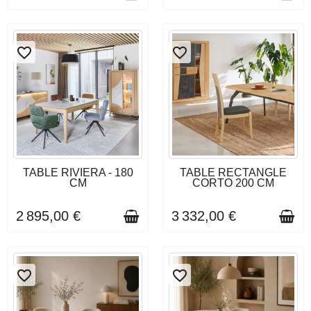
favorite_border
favorite_border
DÉLAI DE LIVRAISON : 3 À 4
DÉLAI DE LIVRAISON : 10 À
TABLE RIVIERA - 180
TABLE RECTANGLE
SEMAINES
12 SEMAINES
CM
CORTO 200 CM
2 895,00 €
3 332,00 €
favorite_border
favorite_border