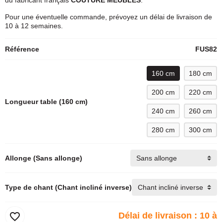
du fabricant français
COUTURE MEUBLES
.
Pour une éventuelle commande, prévoyez un délai de livraison de
10 à 12 semaines.
Référence
FUS82
160 cm
180 cm
200 cm
220 cm
Longueur table (160 cm)
240 cm
260 cm
280 cm
300 cm
Allonge (Sans allonge)
Type de chant (Chant incliné inverse)
favorite_border
Délai de livraison : 10 à