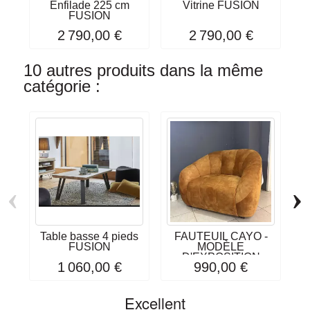
Enfilade 225 cm
Vitrine FUSION
Bi
FUSION
2 790,00 €
2 790,00 €
10 autres produits dans la même
catégorie :
‹
›
Table basse 4 pieds
FAUTEUIL CAYO -
FUSION
MODÈLE
Mo
D'EXPOSITION
1 060,00 €
990,00 €
Excellent