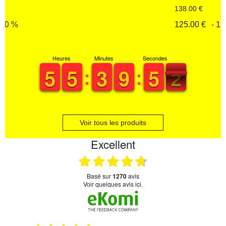
138.00 €
125.00 €
- 13.00 €
Heures
Minutes
Secondes
4
4
5
5
4
4
5
5
2
2
3
3
8
8
9
9
4
4
5
5
2
1
1
Voir tous les produits
Excellent
basé sur
1270
avis
Voir quelques avis ici.