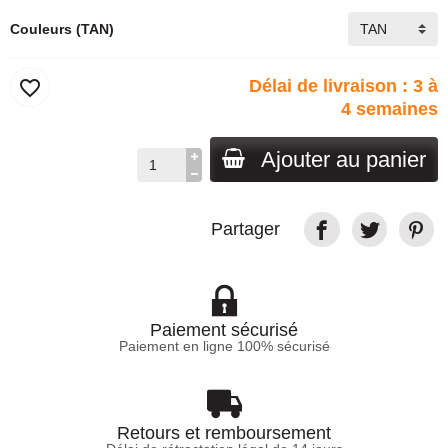
Couleurs (TAN)
favorite_border
Délai de livraison : 3 à
4 semaines
Ajouter au panier
Partager
Paiement sécurisé
Paiement en ligne 100% sécurisé
Retours et remboursement