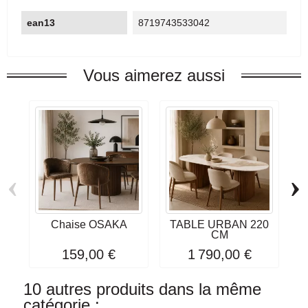
ean13
8719743533042
Vous aimerez aussi
‹
›
Chaise OSAKA
TABLE URBAN 220
T
CM
159,00 €
1 790,00 €
10 autres produits dans la même
catégorie :