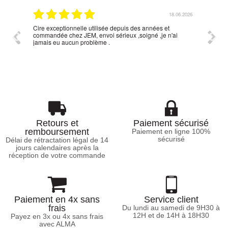
8.06.2026
03.06.2026
Simplifier votre questionnaire vous aurez plus de
tout
'ai
réponse........
Retours et
Paiement sécurisé
remboursement
Paiement en ligne 100%
sécurisé
Délai de rétractation légal de 14
jours calendaires après la
réception de votre commande
Paiement en 4x sans
Service client
frais
Du lundi au samedi de 9H30 à
12H et de 14H à 18H30
Payez en 3x ou 4x sans frais
avec ALMA