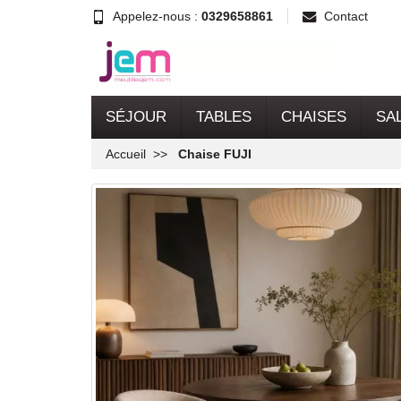
Appelez-nous :
0329658861
Contact
SÉJOUR
TABLES
CHAISES
SA
Accueil
Chaise FUJI