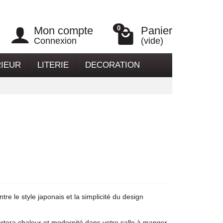
Mon compte
Panier
0
Connexion
(vide)
RIEUR
LITERIE
DECORATION
e le style japonais et la simplicité du design
ortera chaleur et modernité dans votre salle à manger.