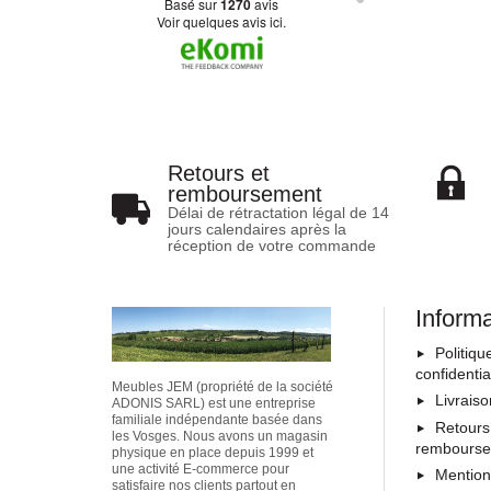
basé sur
1270
avis
Voir quelques avis ici.
Retours et
remboursement
Délai de rétractation légal de 14
jours calendaires après la
réception de votre commande
Inform
Politiqu
confidentia
Meubles JEM (propriété de la société
Livrais
ADONIS SARL) est une entreprise
familiale indépendante basée dans
Retours
les Vosges. Nous avons un magasin
rembours
physique en place depuis 1999 et
une activité E-commerce pour
Mention
satisfaire nos clients partout en