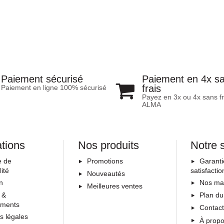
Paiement en 4x s
Paiement sécurisé
frais
Paiement en ligne 100% sécurisé
Payez en 3x ou 4x sans fr
ALMA
ations
Nos produits
Notre 
e de
Promotions
Garanti
lité
satisfactio
Nouveautés
on
Nos ma
Meilleures ventes
 &
Plan du
ements
Contac
s légales
À prop