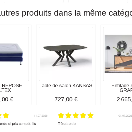
utres produits dans la même catégo
 REPOSE -
Table de salon KANSAS
Enfilade 
LTEX
GRAF
,00 €
727,00 €
2 665
11.07.2026
01.07.2026
nde et prix compétitifs
Très rapide