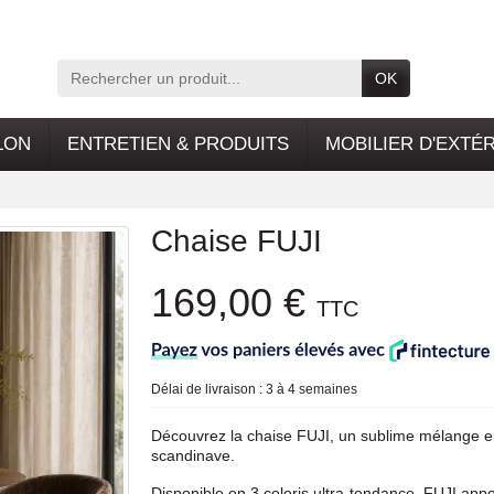
OK
LON
ENTRETIEN & PRODUITS
MOBILIER D'EXTÉ
Chaise FUJI
169,00 €
TTC
Délai de livraison : 3 à 4 semaines
Découvrez la chaise FUJI, un sublime mélange entr
scandinave.
Disponible en 3 coloris ultra-tendance, FUJI app