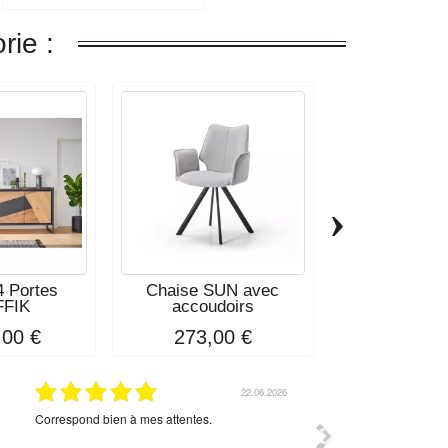
rie :
›
4 Portes
Chaise SUN avec
Tableau Pa
FIK
accoudoirs
BINE
,00 €
273,00 €
285,0
22.06.2026
Correspond bien à mes attentes.
Cire exceptionnelle ut
et commandée chez JEM
,soigné ,je n'ai jamais