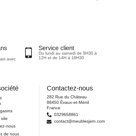
ans
Service client
Du lundi au samedi de 9H30 à
12H et de 14H à 18H30
ais avec
société
Contactez-nous
282 Rue du Château
e
88450 Évaux-et-Ménil
n
France
gasins
0329658861
 site
contact@meublesjem.com
tez-nous
os de nous