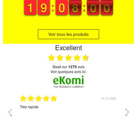
1
1
1
1
8
8
9
9
9
9
0
0
8
7
0
5
0
9
7
5
9
Voir tous les produits
Excellent
basé sur
1270
avis
Voir quelques avis ici.
07.2026
01.07.2026
Très rapide
Corres