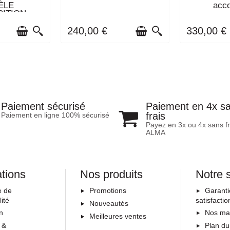
CK
STOCK
SE
ÈLE
acco
SITION
240,00 €
330,00 €
Paiement en 4x s
Paiement sécurisé
frais
Paiement en ligne 100% sécurisé
Payez en 3x ou 4x sans fr
ALMA
ations
Nos produits
Notre 
e de
Promotions
Garanti
lité
satisfactio
Nouveautés
on
Nos ma
Meilleures ventes
 &
Plan du