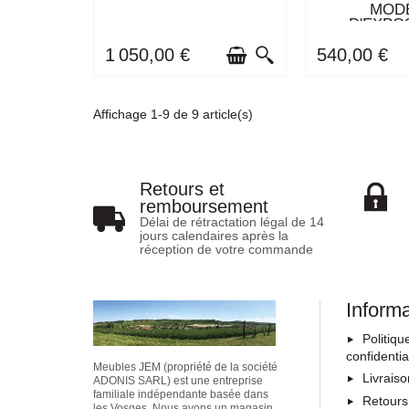
STOCK
STO
MOD
D'EXPO
1 050,00 €
540,00 €
Affichage 1-9 de 9 article(s)
Retours et
remboursement
Délai de rétractation légal de 14
jours calendaires après la
réception de votre commande
Inform
Politiqu
confidentia
Meubles JEM (propriété de la société
Livrais
ADONIS SARL) est une entreprise
familiale indépendante basée dans
Retours
les Vosges. Nous avons un magasin