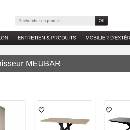
OK
LON
ENTRETIEN & PRODUITS
MOBILIER D'EXTÉ
urnisseur MEUBAR
favorite_border
favorite_border