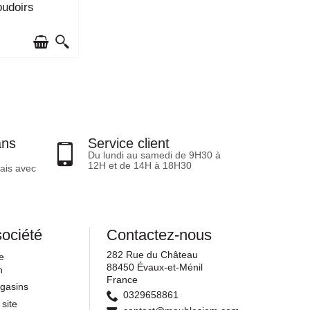
MAINES
udoirs
ans
Service client
Du lundi au samedi de 9H30 à
12H et de 14H à 18H30
ais avec
société
Contactez-nous
282 Rue du Château
e
88450 Évaux-et-Ménil
n
France
gasins
0329658861
 site