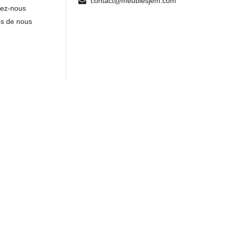
contact@meublesjem.com
tez-nous
os de nous