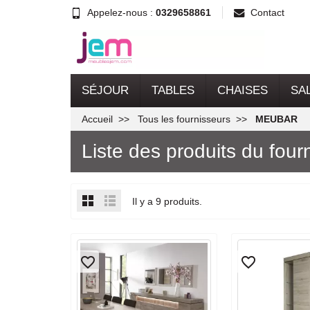
Appelez-nous :
0329658861
Contact
SÉJOUR
TABLES
CHAISES
SA
Accueil
Tous les fournisseurs
MEUBAR
Liste des produits du fo
Il y a 9 produits.
favorite_border
favorite_border