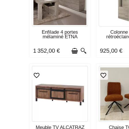
DÉLAI DE LIVRAISON : 6 À 8
DÉLAI DE LIVRA
Enfilade 4 portes
Colonne 
SEMAINES
SEMAI
mélaminé ETNA
rétroéclai
1 352,00 €
925,00 €
favorite_border
favorite_border
DERNIERS ARTICLES EN
DERNIERS AR
Meuble TV ALCATRAZ
Chaise 